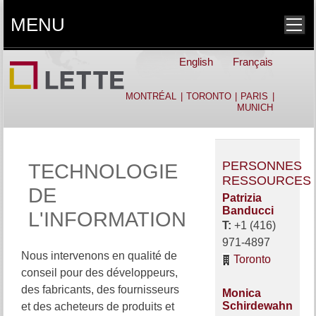
MENU
English
Français
MONTRÉAL
|
TORONTO
|
PARIS
|
MUNICH
PERSONNES
TECHNOLOGIE
RESSOURCES
DE
Patrizia
Banducci
L'INFORMATION
T:
+1 (416)
971-4897
Nous intervenons en qualité de
Toronto
conseil pour des développeurs,
des fabricants, des fournisseurs
Monica
Schirdewahn
et des acheteurs de produits et