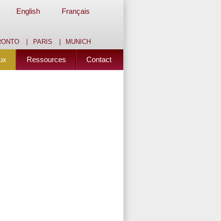
English
Français
RONTO
|
PARIS
|
MUNICH
ux
Ressources
Contact